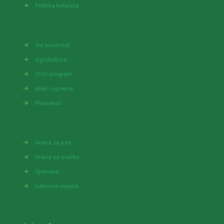
→
Politika kolačića
→
Svi proizvodi
→
Agrokultura
→
ZOO program
→
Alati i oprema
→
Plastenici
→
Hrana za pse
→
Hrana za mačke
→
Sjemena
→
Lukovice cvijeća