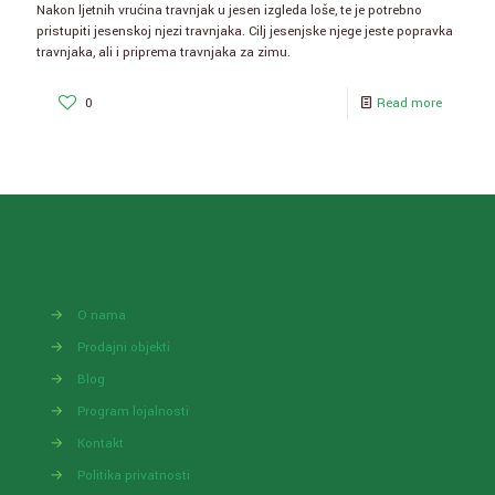
Nakon ljetnih vrućina travnjak u jesen izgleda loše, te je potrebno
pristupiti jesenskoj njezi travnjaka. Cilj jesenjske njege jeste popravka
travnjaka, ali i priprema travnjaka za zimu.
0
Read more
→
O nama
→
Prodajni objekti
→
Blog
→
Program lojalnosti
→
Kontakt
→
Politika privatnosti