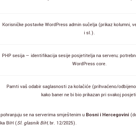
Korisničke postavke WordPress admin sučelja (prikaz kolumni, v
i sl.).
PHP sesija — identifikacija sesije posjetitelja na serveru; potreb
WordPress core.
Pamti vaš odabir saglasnosti za kolačiće (prihvaćeno/odbijen
kako baner ne bi bio prikazan pri svakoj posjeti
 pohranjuju se na serverima smještenim u
Bosni i Hercegovini
(do
aka BiH (
Sl. glasnik BiH
, br. 12/2025).