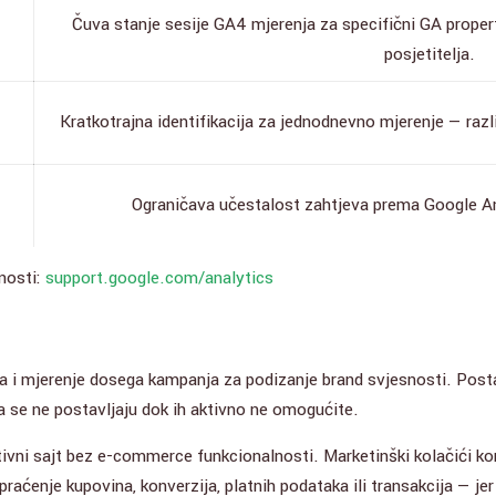
Čuva stanje sesije GA4 mjerenja za specifični GA proper
posjetitelja.
Kratkotrajna identifikacija za jednodnevno mjerenje — razl
Ograničava učestalost zahtjeva prema Google Ana
tnosti:
support.google.com/analytics
asa i mjerenje dosega kampanja za podizanje brand svjesnosti. Post
 se ne postavljaju dok ih aktivno ne omogućite.
ivni sajt bez e-commerce funkcionalnosti. Marketinški kolačići ko
praćenje kupovina, konverzija, platnih podataka ili transakcija — j