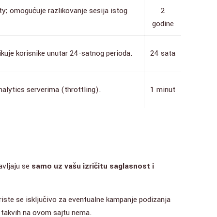
ty; omogućuje razlikovanje sesija istog
2
godine
ikuje korisnike unutar 24-satnog perioda.
24 sata
lytics serverima (throttling).
1 minut
avljaju se
samo uz vašu izričitu saglasnost i
riste se isključivo za eventualne kampanje podizanja
er takvih na ovom sajtu nema.