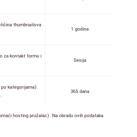
eličina thumbnailova
1 godina
no za kontakt formu i
Sesija
o po kategorijama)
365 dana
.
maći hosting pružalac). Na obradu ovih podataka