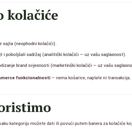
o kolačiće
e sajta (neophodni kolačići).
t i poboljšali sadržaj (analitički kolačići — uz vašu saglasnost).
dizanje brand svjesnosti (marketinški kolačići — uz vašu saglasn
merce funkcionalnosti
— nema košarice, naplate ni transakcija
koristimo
aku kategoriju možete dati ili povući putem banera za kolačiće koji 