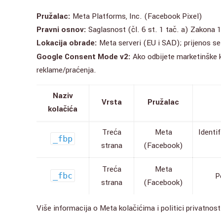
Pružalac:
Meta Platforms, Inc. (Facebook Pixel)
Pravni osnov:
Saglasnost (čl. 6 st. 1 tač. a) Zakona 
Lokacija obrade:
Meta serveri (EU i SAD); prijenos se
Google Consent Mode v2:
Ako odbijete marketinške k
reklame/praćenja.
Naziv
Vrsta
Pružalac
kolačića
Treća
Meta
Identi
_fbp
strana
(Facebook)
Treća
Meta
_fbc
P
strana
(Facebook)
Više informacija o Meta kolačićima i politici privatnost