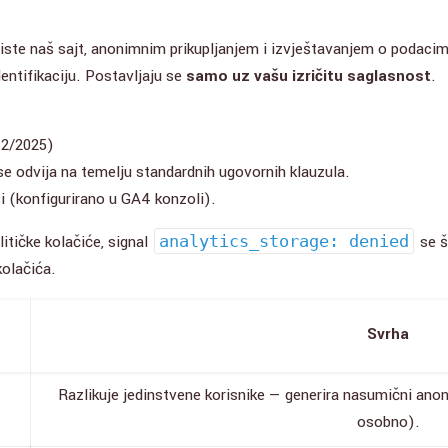
riste naš sajt, anonimnim prikupljanjem i izvještavanjem o podacim
entifikaciju. Postavljaju se
samo uz vašu izričitu saglasnost
.
12/2025)
se odvija na temelju standardnih ugovornih klauzula.
 (konfigurirano u GA4 konzoli).
tičke kolačiće, signal
analytics_storage: denied
se š
kolačića.
Svrha
Razlikuje jedinstvene korisnike — generira nasumični anon
osobno).