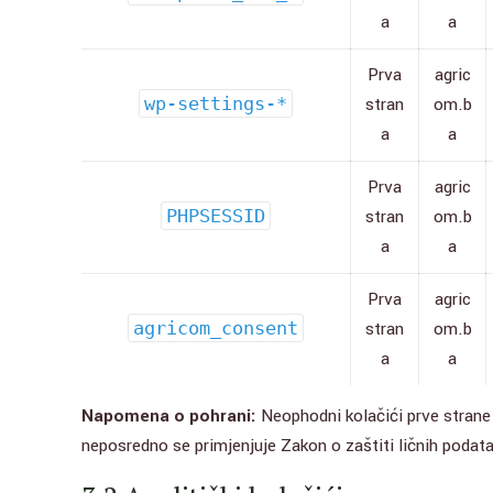
a
a
Prva
agric
wp-settings-*
stran
om.b
a
a
Prva
agric
PHPSESSID
stran
om.b
a
a
Prva
agric
agricom_consent
stran
om.b
a
a
Napomena o pohrani:
Neophodni kolačići prve strane
neposredno se primjenjuje Zakon o zaštiti ličnih podat