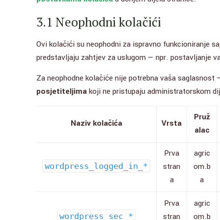
3.1 Neophodni kolačići
Ovi kolačići su neophodni za ispravno funkcioniranje sa
predstavljaju zahtjev za uslugom — npr. postavljanje vaš
Za neophodne kolačiće nije potrebna vaša saglasnost — 
posjetiteljima
koji ne pristupaju administratorskom dij
Pruž
Naziv kolačića
Vrsta
alac
Prva
agric
wordpress_logged_in_*
stran
om.b
a
a
Prva
agric
wordpress_sec_*
stran
om.b