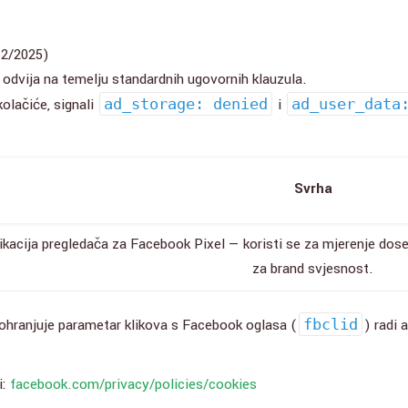
12/2025)
 odvija na temelju standardnih ugovornih klauzula.
olačiće, signali
ad_storage: denied
i
ad_user_data
Svrha
fikacija pregledača za Facebook Pixel — koristi se za mjerenje dos
za brand svjesnost.
ohranjuje parametar klikova s Facebook oglasa (
fbclid
) radi 
i:
facebook.com/privacy/policies/cookies