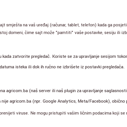
sajt smješta na vaš uređaj (računar, tablet, telefon) kada ga posjet
toj domeni, čime sajt može "pamtiti" vaše postavke, sesiju ili izb
 kada zatvorite pregledač. Koriste se za upravljanje sesijom toko
atuma isteka ili dok ih ručno ne izbrišete iz postavki pregledača.
a agricom.ba (naš server ili naš plugin za upravljanje saglasnosti
 nije agricom.ba (npr. Google Analytics, Meta/Facebook), obično p
renijeti viruse. Ne mogu pristupiti vašim ličnim podacima koji se 