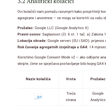
3.2 Analitički kolačići
Ovi kolačići nam pomažu razumjeti kako posjetitelji ko
agregirane i anonimne — ne mogu se koristiti za vašu id
Pružalac:
Google LLC (Google Analytics 4)
Pravni osnov:
Saglasnost (čl. 6 st. 1 tač. a) Zakona 
Lokacija obrade:
Google serveri (EU i SAD); prijenos 
Rok čuvanja agregatnih izvještaja u GA4:
14 mjeseci
Koristimo Google Consent Mode v2 — ako odbijete anali
skripte, čime se sprječava postavljanje bilo kojeg GA4 
Naziv kolačića
Vrsta
Pružalac
Treća
Google
_ga
strana
Analytics