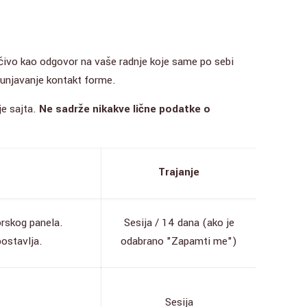
jučivo kao odgovor na vaše radnje koje same po sebi
opunjavanje kontakt forme.
je sajta.
Ne sadrže nikakve lične podatke o
Trajanje
orskog panela.
Sesija / 14 dana (ako je
postavlja.
odabrano "Zapamti me")
Sesija