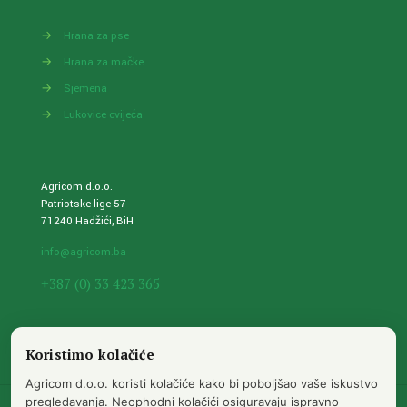
→
Hrana za pse
→
Hrana za mačke
→
Sjemena
→
Lukovice cvijeća
Agricom d.o.o.
Patriotske lige 57
71240 Hadžići, BiH
info@agricom.ba
+387 (0) 33 423 365
Koristimo kolačiće
Agricom d.o.o. koristi kolačiće kako bi poboljšao vaše iskustvo
pregledavanja. Neophodni kolačići osiguravaju ispravno