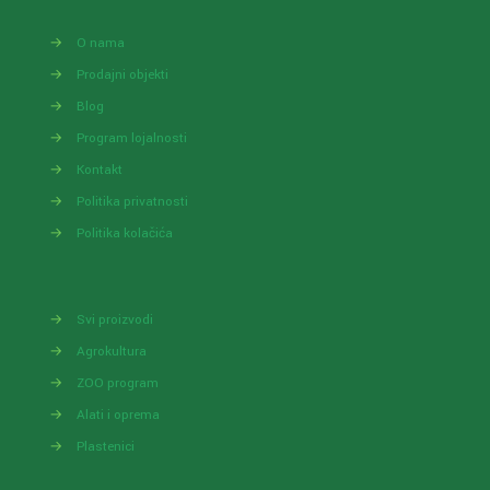
→
O nama
→
Prodajni objekti
→
Blog
→
Program lojalnosti
→
Kontakt
→
Politika privatnosti
→
Politika kolačića
→
Svi proizvodi
→
Agrokultura
→
ZOO program
→
Alati i oprema
→
Plastenici