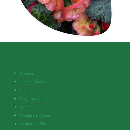
→
O nama
→
Prodajni objekti
→
Blog
→
Program lojalnosti
→
Kontakt
→
Politika privatnosti
→
Politika kolačića