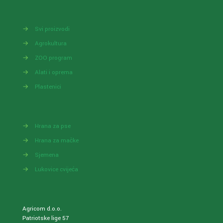
→
Svi proizvodi
→
Agrokultura
→
ZOO program
→
Alati i oprema
→
Plastenici
→
Hrana za pse
→
Hrana za mačke
→
Sjemena
→
Lukovice cvijeća
Agricom d.o.o.
Patriotske lige 57