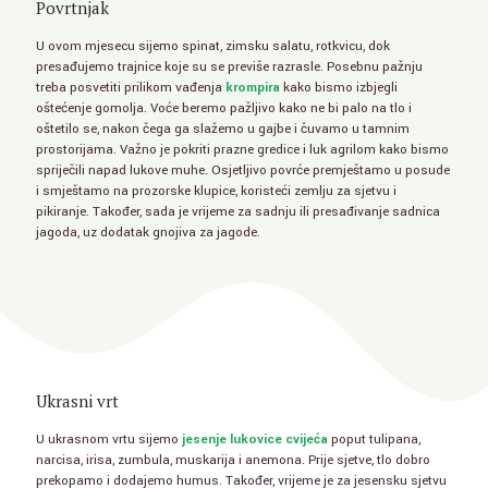
Povrtnjak
U ovom mjesecu sijemo spinat, zimsku salatu, rotkvicu, dok
presađujemo trajnice koje su se previše razrasle. Posebnu pažnju
treba posvetiti prilikom vađenja
krompira
kako bismo izbjegli
oštećenje gomolja. Voće beremo pažljivo kako ne bi palo na tlo i
oštetilo se, nakon čega ga slažemo u gajbe i čuvamo u tamnim
prostorijama. Važno je pokriti prazne gredice i luk agrilom kako bismo
spriječili napad lukove muhe. Osjetljivo povrće premještamo u posude
i smještamo na prozorske klupice, koristeći zemlju za sjetvu i
pikiranje. Također, sada je vrijeme za sadnju ili presađivanje sadnica
jagoda, uz dodatak gnojiva za jagode.
Ukrasni vrt
U ukrasnom vrtu sijemo
jesenje lukovice cvijeća
poput tulipana,
narcisa, irisa, zumbula, muskarija i anemona. Prije sjetve, tlo dobro
prekopamo i dodajemo humus. Također, vrijeme je za jesensku sjetvu