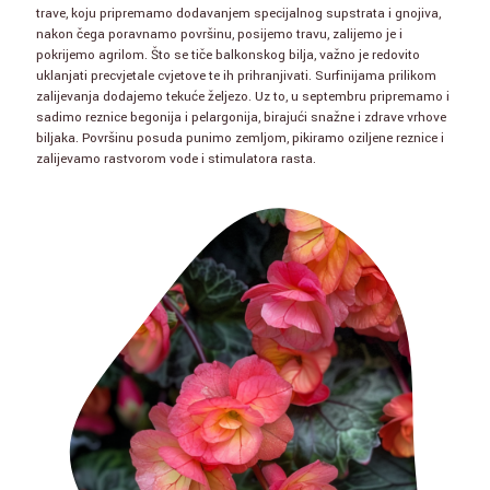
trave, koju pripremamo dodavanjem specijalnog supstrata i gnojiva,
nakon čega poravnamo površinu, posijemo travu, zalijemo je i
pokrijemo agrilom. Što se tiče balkonskog bilja, važno je redovito
uklanjati precvjetale cvjetove te ih prihranjivati. Surfinijama prilikom
zalijevanja dodajemo tekuće željezo. Uz to, u septembru pripremamo i
sadimo reznice begonija i pelargonija, birajući snažne i zdrave vrhove
biljaka. Površinu posuda punimo zemljom, pikiramo oziljene reznice i
zalijevamo rastvorom vode i stimulatora rasta.