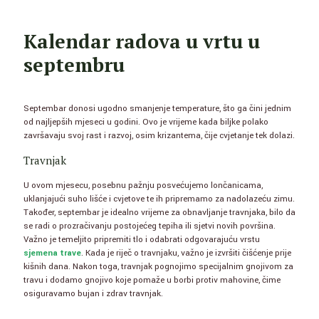
Kalendar radova u vrtu u
septembru
Septembar donosi ugodno smanjenje temperature, što ga čini jednim
od najljepših mjeseci u godini. Ovo je vrijeme kada biljke polako
završavaju svoj rast i razvoj, osim krizantema, čije cvjetanje tek dolazi.
Travnjak
U ovom mjesecu, posebnu pažnju posvećujemo lončanicama,
uklanjajući suho lišće i cvjetove te ih pripremamo za nadolazeću zimu.
Također, septembar je idealno vrijeme za obnavljanje travnjaka, bilo da
se radi o prozračivanju postojećeg tepiha ili sjetvi novih površina.
Važno je temeljito pripremiti tlo i odabrati odgovarajuću vrstu
sjemena trave
. Kada je riječ o travnjaku, važno je izvršiti čišćenje prije
kišnih dana. Nakon toga, travnjak pognojimo specijalnim gnojivom za
travu i dodamo gnojivo koje pomaže u borbi protiv mahovine, čime
osiguravamo bujan i zdrav travnjak.