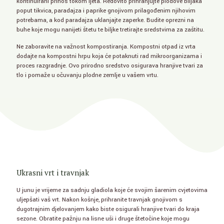
kontinuirani prinos tokom ljeta. Redovito prihranjujte plodove biljaka
poput tikvica, paradajza i paprike gnojivom prilagođenim njihovim
potrebama, a kod paradajza uklanjajte zaperke. Budite oprezni na
buhe koje mogu nanijeti štetu te biljke tretirajte sredstvima za zaštitu.
Ne zaboravite na važnost kompostiranja. Kompostni otpad iz vrta
dodajte na kompostni hrpu koja će potaknuti rad mikroorganizama i
proces razgradnje. Ovo prirodno sredstvo osigurava hranjive tvari za
tlo i pomaže u očuvanju plodne zemlje u vašem vrtu.
Ukrasni vrt i travnjak
U junu je vrijeme za sadnju gladiola koje će svojim šarenim cvjetovima
uljepšati vaš vrt. Nakon košnje, prihranite travnjak gnojivom s
dugotrajnim djelovanjem kako biste osigurali hranjive tvari do kraja
sezone. Obratite pažnju na lisne uši i druge štetočine koje mogu