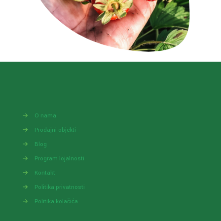
→
O nama
→
Prodajni objekti
→
Blog
→
Program lojalnosti
→
Kontakt
→
Politika privatnosti
→
Politika kolačića