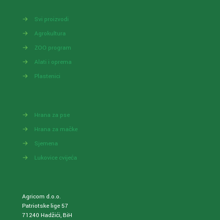
→
Svi proizvodi
→
Agrokultura
→
ZOO program
→
Alati i oprema
→
Plastenici
→
Hrana za pse
→
Hrana za mačke
→
Sjemena
→
Lukovice cvijeća
Agricom d.o.o.
Patriotske lige 57
71240 Hadžići, BiH