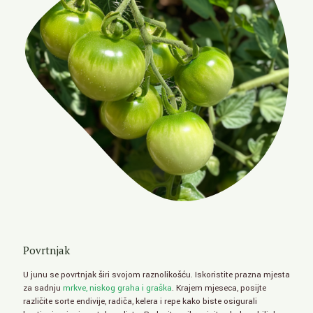
Povrtnjak
U junu se povrtnjak širi svojom raznolikošću. Iskoristite prazna mjesta
za sadnju
mrkve, niskog graha i graška
. Krajem mjeseca, posijte
različite sorte endivije, radiča, kelera i repe kako biste osigurali