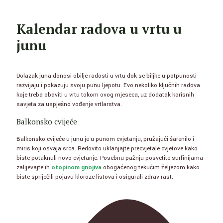
Kalendar radova u vrtu u
junu
Dolazak juna donosi obilje radosti u vrtu dok se biljke u potpunosti
razvijaju i pokazuju svoju punu ljepotu. Evo nekoliko ključnih radova
koje treba obaviti u vrtu tokom ovog mjeseca, uz dodatak korisnih
savjeta za uspješno vođenje vrtlarstva.
Balkonsko cvijeće
Balkonsko cvijeće u junu je u punom cvjetanju, pružajući šarenilo i
miris koji osvaja srca. Redovito uklanjajte precvjetale cvjetove kako
biste potaknuli novo cvjetanje. Posebnu pažnju posvetite surfinijama -
zalijevajte ih
otopinom gnojiva
obogaćenog tekućim željezom kako
biste spriječili pojavu kloroze listova i osigurali zdrav rast.